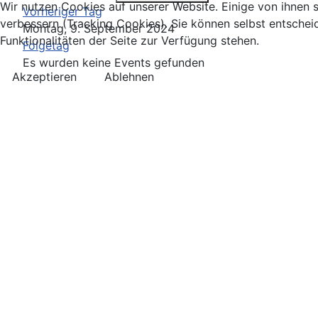
Wir nutzen Cookies auf unserer Website. Einige von ihnen s
Vorheriger Tag
verbessern (Tracking Cookies). Sie können selbst entschei
Montag, 9. September 2024
Funktionalitäten der Seite zur Verfügung stehen.
Folgetag
Es wurden keine Events gefunden
Akzeptieren
Ablehnen