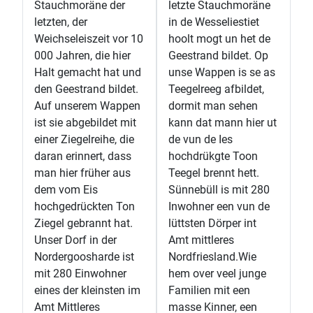
Stauchmoräne der
letzte Stauchmoräne
letzten, der
in de Wesseliestiet
Weichseleiszeit vor 10
hoolt mogt un het de
000 Jahren, die hier
Geestrand bildet. Op
Halt gemacht hat und
unse Wappen is se as
den Geestrand bildet.
Teegelreeg afbildet,
Auf unserem Wappen
dormit man sehen
ist sie abgebildet mit
kann dat mann hier ut
einer Ziegelreihe, die
de vun de Ies
daran erinnert, dass
hochdrükgte Toon
man hier früher aus
Teegel brennt hett.
dem vom Eis
Sünnebüll is mit 280
hochgedrückten Ton
Inwohner een vun de
Ziegel gebrannt hat.
lüttsten Dörper int
Unser Dorf in der
Amt mittleres
Nordergoosharde ist
Nordfriesland.Wie
mit 280 Einwohner
hem over veel junge
eines der kleinsten im
Familien mit een
Amt Mittleres
masse Kinner, een