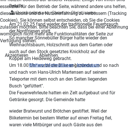
Details
essenziell für den Betrieb der Seite, während andere uns helfen,
Geschrieben von:
Christian Christiansen
diese Website und die Nutzererfahrung zu verbessern (Tracking
Cookies). Sie können selbst entscheiden, ob Sie die Cookies
Am 21.02.25 fand wieder der traditionelle Feuerbrauch
zulassen möchten. Bitte beachten Sie, dass bei einer Ablehnung
der Nordfriesen statt.
womöglich nicht mehr alle Funktionalitäten der Seite zur
So mancher Sönnebüller Bürger hatte wieder den
Verfügung stehen.
Weihnachtsbaum, Holzschnitt aus dem Garten oder
auch auf den Stock gesetztes Knickholz auf die
Akzeptieren
Ablehnen
Koppel am Heideweg gebracht.
Weitere Informationen
|
Impressum
Um 18.00 Uhr wurde die Biike angezündet und so nach
und nach von Hans-Ulrich Martensen auf seinem
Teleporter mit dem noch an den Seiten liegenden
Busch "gefüttert".
Die Feuerwehrleute hatten ein Zelt aufgebaut und für
Getränke gesorgt. Die Gemeinde hatte
wieder Bratwurst und Brötchen gestiftet. Weil der
Biiketermin bei bestem Wetter auf einen Freitag fiel,
waren viele Mitbürger und auch Gäste aus den