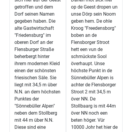
getroffen und dem
op de Geest dropen un
Dorf seinen Namen
unse Dörp sein Noom
gegeben haben. Die
geben hem. De ohle
alte Gastwirtschaft
Kroog "Freedensborg"
"Friedensburg" im
boben an de
oberen Dorf an der
Flensborger Stroot
Flensburger Straße
hett een vun de
beherbergt hinter
schmückste Sool
ihrem modernen Kleid
överhaupt. Unse
einen der schönsten
höchste Punkt in de
friesischen Säle. Sie
Sünnebüller Alpen is
liegt mit 34,5 m über
achter de Flensborger
N.N. an dem höchsten
Stroot 2 mit 34,5 m
Punktes der
över NN. De
"Sönnebüller Alpen"
Stollbaarg is mit 44m
neben dem Stollberg
över NN noch een
mit 44 m über N.N.
beten höger. Vür
Diese sind eine
10000 Johr het hier de