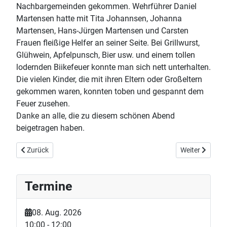
Nachbargemeinden gekommen. Wehrführer Daniel
Martensen hatte mit Tita Johannsen, Johanna
Martensen, Hans-Jürgen Martensen und Carsten
Frauen fleißige Helfer an seiner Seite. Bei Grillwurst,
Glühwein, Apfelpunsch, Bier usw. und einem tollen
lodernden Biikefeuer konnte man sich nett unterhalten.
Die vielen Kinder, die mit ihren Eltern oder Großeltern
gekommen waren, konnten toben und gespannt dem
Feuer zusehen.
Danke an alle, die zu diesem schönen Abend
beigetragen haben.
Vorheriger Beitrag: Feuerwehrball auf Friedensburg
Nächster Beitr
Zurück
Weiter
Termine
08. Aug. 2026
10:00
-
12:00