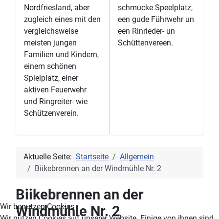
Nordfriesland, aber
schmucke Speelplatz,
zugleich eines mit den
een gude Führwehr un
vergleichsweise
een Rinrieder- un
meisten jungen
Schüttenvereen.
Familien und Kindern,
einem schönen
Spielplatz, einer
aktiven Feuerwehr
und Ringreiter- wie
Schützenverein.
Aktuelle Seite:
Startseite
Allgemein
Biikebrennen an der Windmühle Nr. 2
Biikebrennen an der
Wir benutzen Cookies
Windmühle Nr. 2
Wir nutzen Cookies auf unserer Website. Einige von ihnen sind