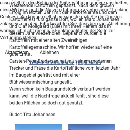
essenziell für den Betrieb der Seite, während andere uns helfen,
Westerende Kartoffeln gepflanzt. Nach dem großen
diese Website und die Nutzererfahrung zu verbessern (Tracking
Erfolg im letzten Jahr mit der Kartoffelernte und dem
Cookies). Sie können selbst entscheiden, ob Sie die Cookies
Kartoffelfest fürs ganze Dorf, wollen Marc Johannsen
zulassen möchten. Bitte beachten Sie, dass bei einer Ablehnung
und Olaf Möllgaard (Eule) mit ihren Helfern das in
womöglich nicht mehr alle Funktionalitäten der Seite zur
diesem Jahr wiederholen. Gepflanzt wurden die
Verfügung stehen.
Kartoffeln mit einer alten Zweireihigen
Kartoffellegemaschine. Wir hoffen wieder auf eine
Akzeptieren
Ablehnen
gute Ernte .
Carsten-Peter Brodersen hat mit seinem modernen
Weitere Informationen
|
Impressum
Trecker und Fräse die Kartoffelfläche vom letzten Jahr
im Baugebiet gefräst und mit einer
Blühwiesenmischung angesät.
Wenn schon kein Baugrundstück verkauft werden
kann, weil die Nachfrage aktuell fehlt , sind diese
beiden Flächen so doch gut genutzt.
Bilder: Tita Johannsen