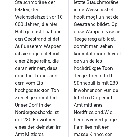
Stauchmoräne der
letzte Stauchmoräne
letzten, der
in de Wesseliestiet
Weichseleiszeit vor 10
hoolt mogt un het de
000 Jahren, die hier
Geestrand bildet. Op
Halt gemacht hat und
unse Wappen is se as
den Geestrand bildet.
Teegelreeg afbildet,
Auf unserem Wappen
dormit man sehen
ist sie abgebildet mit
kann dat mann hier ut
einer Ziegelreihe, die
de vun de Ies
daran erinnert, dass
hochdrükgte Toon
man hier früher aus
Teegel brennt hett.
dem vom Eis
Sünnebüll is mit 280
hochgedrückten Ton
Inwohner een vun de
Ziegel gebrannt hat.
lüttsten Dörper int
Unser Dorf in der
Amt mittleres
Nordergoosharde ist
Nordfriesland.Wie
mit 280 Einwohner
hem over veel junge
eines der kleinsten im
Familien mit een
Amt Mittleres
masse Kinner, een