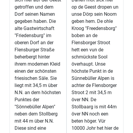
getroffen und dem
op de Geest dropen un
Dorf seinen Namen
unse Dörp sein Noom
gegeben haben. Die
geben hem. De ohle
alte Gastwirtschaft
Kroog "Freedensborg"
"Friedensburg" im
boben an de
oberen Dorf an der
Flensborger Stroot
Flensburger Straße
hett een vun de
beherbergt hinter
schmückste Sool
ihrem modernen Kleid
överhaupt. Unse
einen der schönsten
höchste Punkt in de
friesischen Säle. Sie
Sünnebüller Alpen is
liegt mit 34,5 m über
achter de Flensborger
N.N. an dem höchsten
Stroot 2 mit 34,5 m
Punktes der
över NN. De
"Sönnebüller Alpen"
Stollbaarg is mit 44m
neben dem Stollberg
över NN noch een
mit 44 m über N.N.
beten höger. Vür
Diese sind eine
10000 Johr het hier de