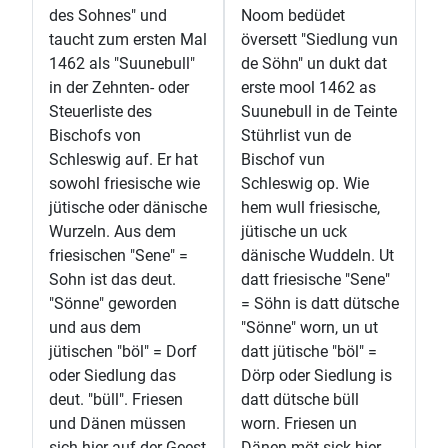
des Sohnes" und
Noom bedüdet
taucht zum ersten Mal
översett "Siedlung vun
1462 als "Suunebull"
de Söhn" un dukt dat
in der Zehnten- oder
erste mool 1462 as
Steuerliste des
Suunebull in de Teinte
Bischofs von
Stührlist vun de
Schleswig auf. Er hat
Bischof vun
sowohl friesische wie
Schleswig op. Wie
jütische oder dänische
hem wull friesische,
Wurzeln. Aus dem
jütische un uck
friesischen "Sene" =
dänische Wuddeln. Ut
Sohn ist das deut.
datt friesische "Sene"
"Sönne" geworden
= Söhn is datt dütsche
und aus dem
"Sönne" worn, un ut
jütischen "böl" = Dorf
datt jütische "böl" =
oder Siedlung das
Dörp oder Siedlung is
deut. "büll". Friesen
datt dütsche büll
und Dänen müssen
worn. Friesen un
sich hier auf der Geest
Dänen möt sick hier