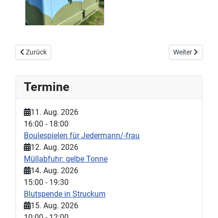
Vorheriger Beitrag: Dein Typ ist gefragt: Spende Blut
Nächster Beitr
Zurück
Weiter
Termine
11. Aug. 2026
16:00
-
18:00
Boulespielen für Jedermann/-frau
12. Aug. 2026
Müllabfuhr: gelbe Tonne
14. Aug. 2026
15:00
-
19:30
Blutspende in Struckum
15. Aug. 2026
10:00
-
12:00