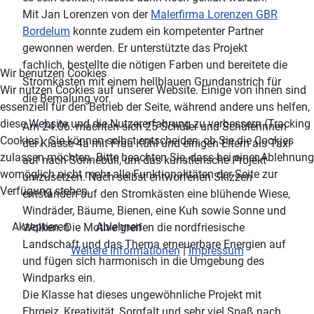
Mit Jan Lorenzen von der
Malerfirma Lorenzen GBR
Bordelum
konnte zudem ein kompetenter Partner
gewonnen werden. Er unterstützte das Projekt
fachlich, bestellte die nötigen Farben und bereitete die
Wir benutzen Cookies
Stromkästen mit einem hellblauen Grundanstrich für
Wir nutzen Cookies auf unserer Website. Einige von ihnen sind
die Bemalung vor.
essenziell für den Betrieb der Seite, während andere uns helfen,
diese Website und die Nutzererfahrung zu verbessern (Tracking
Am 24.06. machten sich 25 Schüler und Schülerinnen
Cookies). Sie können selbst entscheiden, ob Sie die Cookies
der Klasse 4a mit Frau Kühl und einigen Eltern als Taxi
zulassen möchten. Bitte beachten Sie, dass bei einer Ablehnung
auf nach Sönnebüll, um das künstlerische Projekt
womöglich nicht mehr alle Funktionalitäten der Seite zur
umzusetzen. Nach selbst entworfenen Skizzen
Verfügung stehen.
entstanden auf den Stromkästen eine blühende Wiese,
Windräder, Bäume, Bienen, eine Kuh sowie Sonne und
Akzeptieren
Ablehnen
Wolken. Die Motive greifen die nordfriesische
Landschaft und das Thema erneuerbare Energien auf
Weitere Informationen
|
Impressum
und fügen sich harmonisch in die Umgebung des
Windparks ein.
Die Klasse hat dieses ungewöhnliche Projekt mit
Ehrgeiz, Kreativität, Sorgfalt und sehr viel Spaß nach