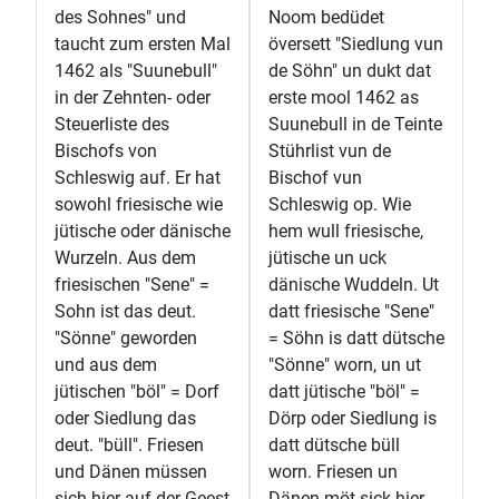
des Sohnes" und
Noom bedüdet
taucht zum ersten Mal
översett "Siedlung vun
1462 als "Suunebull"
de Söhn" un dukt dat
in der Zehnten- oder
erste mool 1462 as
Steuerliste des
Suunebull in de Teinte
Bischofs von
Stührlist vun de
Schleswig auf. Er hat
Bischof vun
sowohl friesische wie
Schleswig op. Wie
jütische oder dänische
hem wull friesische,
Wurzeln. Aus dem
jütische un uck
friesischen "Sene" =
dänische Wuddeln. Ut
Sohn ist das deut.
datt friesische "Sene"
"Sönne" geworden
= Söhn is datt dütsche
und aus dem
"Sönne" worn, un ut
jütischen "böl" = Dorf
datt jütische "böl" =
oder Siedlung das
Dörp oder Siedlung is
deut. "büll". Friesen
datt dütsche büll
und Dänen müssen
worn. Friesen un
sich hier auf der Geest
Dänen möt sick hier