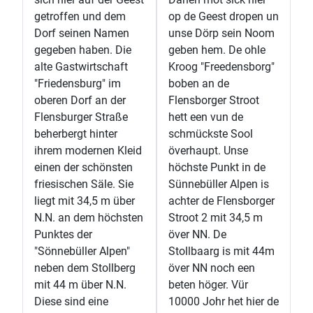
getroffen und dem
op de Geest dropen un
Dorf seinen Namen
unse Dörp sein Noom
gegeben haben. Die
geben hem. De ohle
alte Gastwirtschaft
Kroog "Freedensborg"
"Friedensburg" im
boben an de
oberen Dorf an der
Flensborger Stroot
Flensburger Straße
hett een vun de
beherbergt hinter
schmückste Sool
ihrem modernen Kleid
överhaupt. Unse
einen der schönsten
höchste Punkt in de
friesischen Säle. Sie
Sünnebüller Alpen is
liegt mit 34,5 m über
achter de Flensborger
N.N. an dem höchsten
Stroot 2 mit 34,5 m
Punktes der
över NN. De
"Sönnebüller Alpen"
Stollbaarg is mit 44m
neben dem Stollberg
över NN noch een
mit 44 m über N.N.
beten höger. Vür
Diese sind eine
10000 Johr het hier de