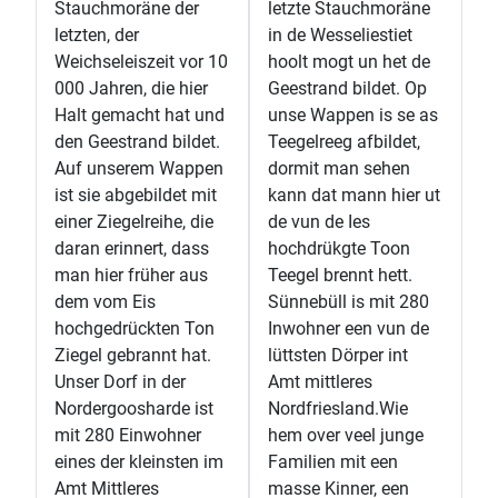
Stauchmoräne der
letzte Stauchmoräne
letzten, der
in de Wesseliestiet
Weichseleiszeit vor 10
hoolt mogt un het de
000 Jahren, die hier
Geestrand bildet. Op
Halt gemacht hat und
unse Wappen is se as
den Geestrand bildet.
Teegelreeg afbildet,
Auf unserem Wappen
dormit man sehen
ist sie abgebildet mit
kann dat mann hier ut
einer Ziegelreihe, die
de vun de Ies
daran erinnert, dass
hochdrükgte Toon
man hier früher aus
Teegel brennt hett.
dem vom Eis
Sünnebüll is mit 280
hochgedrückten Ton
Inwohner een vun de
Ziegel gebrannt hat.
lüttsten Dörper int
Unser Dorf in der
Amt mittleres
Nordergoosharde ist
Nordfriesland.Wie
mit 280 Einwohner
hem over veel junge
eines der kleinsten im
Familien mit een
Amt Mittleres
masse Kinner, een