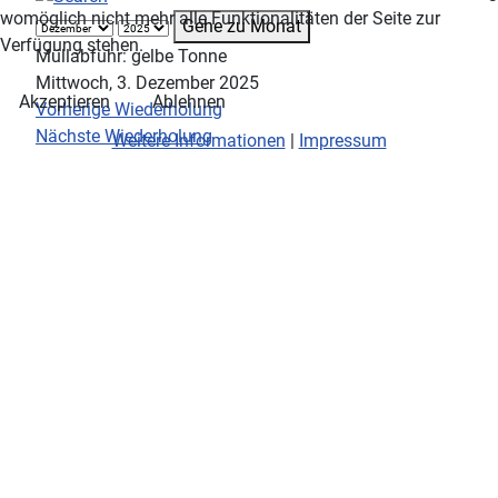
womöglich nicht mehr alle Funktionalitäten der Seite zur
Gehe zu Monat
Verfügung stehen.
Müllabfuhr: gelbe Tonne
Mittwoch, 3. Dezember 2025
Akzeptieren
Ablehnen
Vorherige Wiederholung
Nächste Wiederholung
Weitere Informationen
|
Impressum