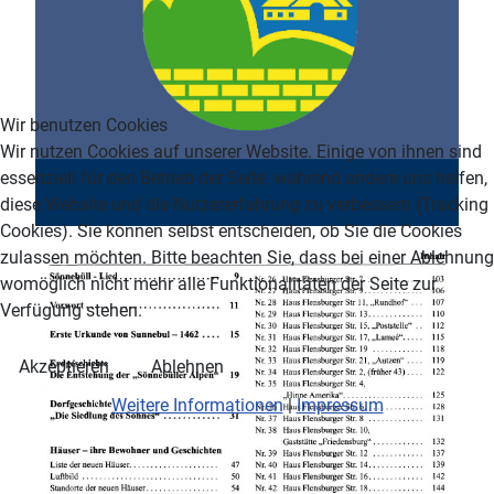
Wir benutzen Cookies
Wir nutzen Cookies auf unserer Website. Einige von ihnen sind
essenziell für den Betrieb der Seite, während andere uns helfen,
diese Website und die Nutzererfahrung zu verbessern (Tracking
Cookies). Sie können selbst entscheiden, ob Sie die Cookies
zulassen möchten. Bitte beachten Sie, dass bei einer Ablehnung
womöglich nicht mehr alle Funktionalitäten der Seite zur
Verfügung stehen.
Akzeptieren
Ablehnen
Weitere Informationen
|
Impressum