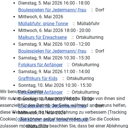
Dienstag, 5. Mai 2026 16:00 - 18:00
Boulespielen für Jedermann/-frau
:: Dorf
Mittwoch, 6. Mai 2026
Müllabfuhr: grüne Tonne
:: Müllabfuhr
Mittwoch, 6. Mai 2026 18:00 - 20:00
Malkurs für Erwachsene
:: Ortskulturring
Samstag, 9. Mai 2026 10:00 - 12:00
Boulespielen für Jedermann/-frau
:: Dorf
Samstag, 9. Mai 2026 10:30 - 15:30
Fotokurs für Anfänger
:: Ortskulturring
Samstag, 9. Mai 2026 11:00 - 14:00
Graffitikurs für Kids
:: Ortskulturring
Sonntag, 10. Mai 2026 10:30 - 15:30
Wir benutzen Cookies
Fotokurs für Anfänger
:: Ortskulturring
Wir nutzen Cookies auf unserer Website. Einige von ihnen sind
Dienstag, 12. Mai 2026 16:00 - 18:00
essenziell für den Betrieb der Seite, während andere uns helfen,
Boulespielen für Jedermann/-frau
:: Dorf
diese Website und die Nutzererfahrung zu verbessern (Tracking
Mittwoch, 13. Mai 2026
Cookies). Sie können selbst entscheiden, ob Sie die Cookies
Müllabfuhr: graue Tonne (14-tägig)
zulassen möchten. Bitte beachten Sie, dass bei einer Ablehnung
:: Müllabfuhr