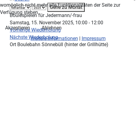
womöglich nicht mehr alle Funktionalitäten der Seite zur
Gehe zu Monat
Verfügung stehen.
Boulespielen für Jedermann/-frau
Samstag, 15. November 2025, 10:00 - 12:00
Akzeptieren
Ablehnen
Vorherige Wiederholung
Nächste Wiederholung
Weitere Informationen
|
Impressum
Ort
Boulebahn Sönnebüll (hinter der Grillhütte)