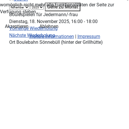
womöglich nicht mehr alle Funktionalitäten der Seite zur
Gehe zu Monat
Verfügung stehen.
Boulespielen für Jedermann/-frau
Dienstag, 18. November 2025, 16:00 - 18:00
Akzeptieren
Ablehnen
Vorherige Wiederholung
Nächste Wiederholung
Weitere Informationen
|
Impressum
Ort
Boulebahn Sönnebüll (hinter der Grillhütte)