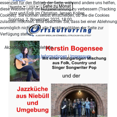
essenziell für den Betrieb der Seite, während andere uns helfen,
Gehe zu Monat
diese Website und die Nutzererfahrung zu verbessern (Tracking
Jazz und Folk im Christian Jensen Kolleg
Cookies). Sie können selbst entscheiden, ob Sie die Cookies
Sonntag, 2. November 2025, 18:00
zulassen möchten. Bitte beachten Sie, dass bei einer Ablehnung
womöglich nicht mehr alle Funktionalitäten der Seite zur
Verfügung stehen.
Akzeptieren
Ablehnen
Weitere Informationen
|
Impressum