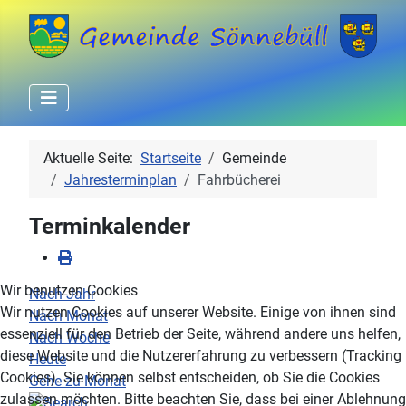
Aktuelle Seite:
Startseite
Gemeinde
Jahresterminplan
Fahrbücherei
Terminkalender
Wir benutzen Cookies
Nach Jahr
Wir nutzen Cookies auf unserer Website. Einige von ihnen sind
Nach Monat
essenziell für den Betrieb der Seite, während andere uns helfen,
Nach Woche
diese Website und die Nutzererfahrung zu verbessern (Tracking
Heute
Cookies). Sie können selbst entscheiden, ob Sie die Cookies
Gehe zu Monat
zulassen möchten. Bitte beachten Sie, dass bei einer Ablehnung