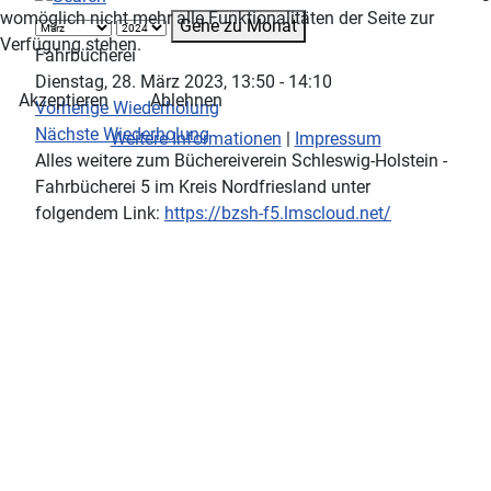
womöglich nicht mehr alle Funktionalitäten der Seite zur
Gehe zu Monat
Verfügung stehen.
Fahrbücherei
Dienstag, 28. März 2023, 13:50 - 14:10
Akzeptieren
Ablehnen
Vorherige Wiederholung
Nächste Wiederholung
Weitere Informationen
|
Impressum
Alles weitere zum Büchereiverein Schleswig-Holstein -
Fahrbücherei 5 im Kreis Nordfriesland unter
folgendem Link:
https://bzsh-f5.lmscloud.net/