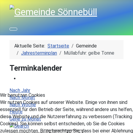
Aktuelle Seite:
Startseite
Gemeinde
Jahresterminplan
Müllabfuhr: gelbe Tonne
Terminkalender
Nach Jahr
Wir benutzen Cookies
Nach Monat
Wir nutzen Cookies auf unserer Website. Einige von ihnen sind
Nach Woche
essenziell für den Betrieb der Seite, während andere uns helfen,
Heute
diese Website und die Nutzererfahrung zu verbessern (Tracking
Gehe zu Monat
Cookies). Sie können selbst entscheiden, ob Sie die Cookies
zulassen möchten. Bitte beachten Sie, dass bei einer Ablehnung