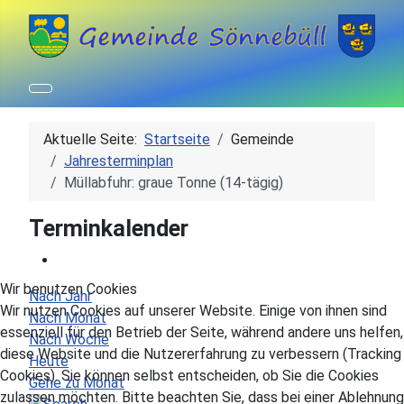
Aktuelle Seite:
Startseite
Gemeinde
Jahresterminplan
Müllabfuhr: graue Tonne (14-tägig)
Terminkalender
Wir benutzen Cookies
Nach Jahr
Wir nutzen Cookies auf unserer Website. Einige von ihnen sind
Nach Monat
essenziell für den Betrieb der Seite, während andere uns helfen,
Nach Woche
diese Website und die Nutzererfahrung zu verbessern (Tracking
Heute
Cookies). Sie können selbst entscheiden, ob Sie die Cookies
Gehe zu Monat
zulassen möchten. Bitte beachten Sie, dass bei einer Ablehnung