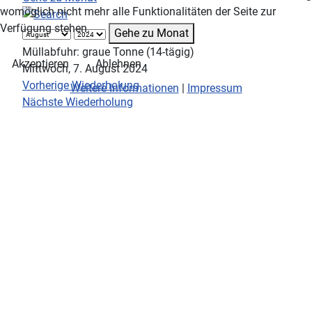
womöglich nicht mehr alle Funktionalitäten der Seite zur
Verfügung stehen.
Gehe zu Monat
Müllabfuhr: graue Tonne (14-tägig)
Akzeptieren
Ablehnen
Mittwoch, 7. August 2024
Vorherige Wiederholung
Weitere Informationen
|
Impressum
Nächste Wiederholung