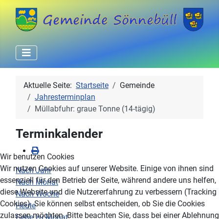
Aktuelle Seite:
Startseite
Gemeinde
Jahresterminplan
Müllabfuhr: graue Tonne (14-tägig)
Terminkalender
Wir benutzen Cookies
Wir nutzen Cookies auf unserer Website. Einige von ihnen sind
Nach Jahr
essenziell für den Betrieb der Seite, während andere uns helfen,
Nach Monat
diese Website und die Nutzererfahrung zu verbessern (Tracking
Nach Woche
Cookies). Sie können selbst entscheiden, ob Sie die Cookies
Heute
zulassen möchten. Bitte beachten Sie, dass bei einer Ablehnung
Gehe zu Monat