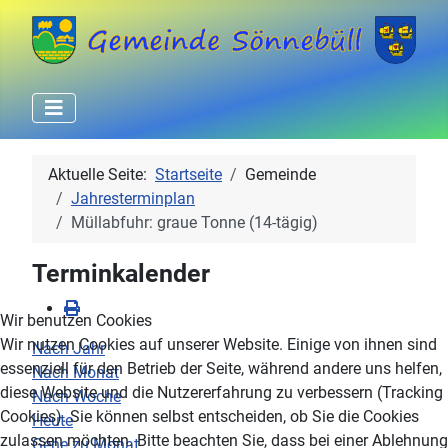
Aktuelle Seite:
Startseite
Gemeinde
Jahresterminplan
Müllabfuhr: graue Tonne (14-tägig)
Terminkalender
Wir benutzen Cookies
Wir nutzen Cookies auf unserer Website. Einige von ihnen sind
Nach Jahr
essenziell für den Betrieb der Seite, während andere uns helfen,
Nach Monat
diese Website und die Nutzererfahrung zu verbessern (Tracking
Nach Woche
Cookies). Sie können selbst entscheiden, ob Sie die Cookies
Heute
zulassen möchten. Bitte beachten Sie, dass bei einer Ablehnung
Gehe zu Monat