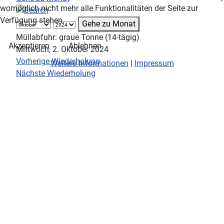
womöglich nicht mehr alle Funktionalitäten der Seite zur
Verfügung stehen.
Gehe zu Monat
Müllabfuhr: graue Tonne (14-tägig)
Akzeptieren
Ablehnen
Mittwoch, 2. Oktober 2024
Vorherige Wiederholung
Weitere Informationen
|
Impressum
Nächste Wiederholung