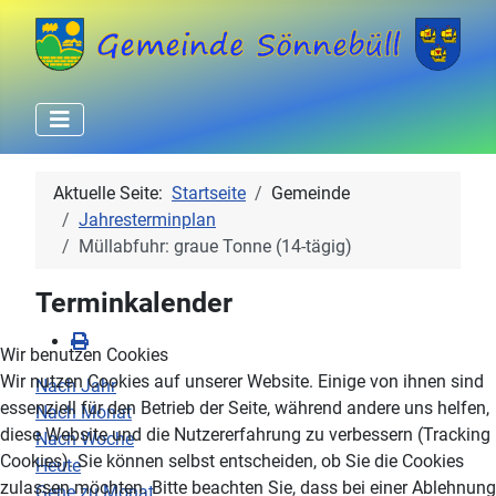
Aktuelle Seite:
Startseite
Gemeinde
Jahresterminplan
Müllabfuhr: graue Tonne (14-tägig)
Terminkalender
Wir benutzen Cookies
Wir nutzen Cookies auf unserer Website. Einige von ihnen sind
Nach Jahr
essenziell für den Betrieb der Seite, während andere uns helfen,
Nach Monat
diese Website und die Nutzererfahrung zu verbessern (Tracking
Nach Woche
Cookies). Sie können selbst entscheiden, ob Sie die Cookies
Heute
zulassen möchten. Bitte beachten Sie, dass bei einer Ablehnung
Gehe zu Monat