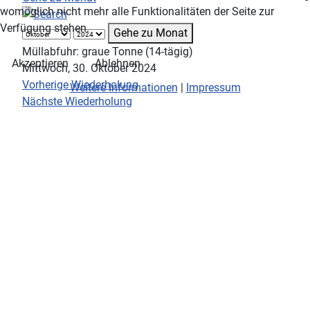
womöglich nicht mehr alle Funktionalitäten der Seite zur
Verfügung stehen.
Gehe zu Monat
Müllabfuhr: graue Tonne (14-tägig)
Akzeptieren
Ablehnen
Mittwoch, 30. Oktober 2024
Vorherige Wiederholung
Weitere Informationen
|
Impressum
Nächste Wiederholung