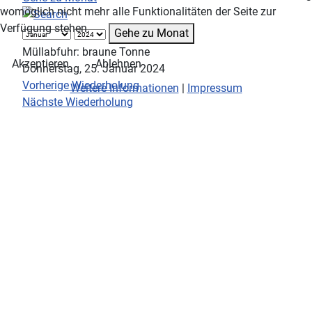
womöglich nicht mehr alle Funktionalitäten der Seite zur
Verfügung stehen.
Gehe zu Monat
Müllabfuhr: braune Tonne
Akzeptieren
Ablehnen
Donnerstag, 25. Januar 2024
Vorherige Wiederholung
Weitere Informationen
|
Impressum
Nächste Wiederholung