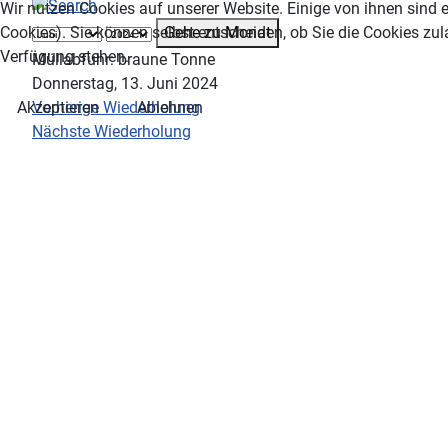
Wir nutzen Cookies auf unserer Website. Einige von ihnen sind e
Gehe zu Monat
Cookies). Sie können selbst entscheiden, ob Sie die Cookies zul
Verfügung stehen.
Müllabfuhr: braune Tonne
Donnerstag, 13. Juni 2024
Vorherige Wiederholung
Akzeptieren
Ablehnen
Nächste Wiederholung