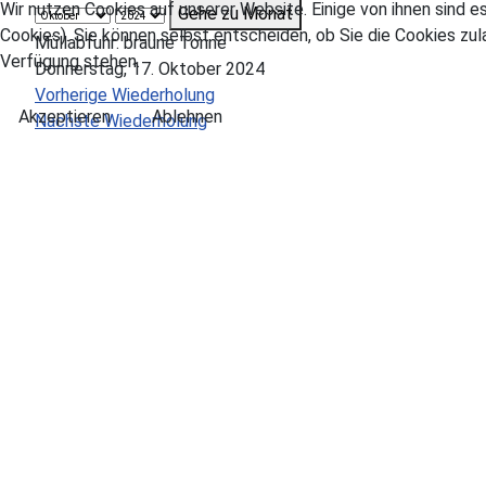
Wir nutzen Cookies auf unserer Website. Einige von ihnen sind e
Gehe zu Monat
Cookies). Sie können selbst entscheiden, ob Sie die Cookies zul
Müllabfuhr: braune Tonne
Verfügung stehen.
Donnerstag, 17. Oktober 2024
Vorherige Wiederholung
Akzeptieren
Ablehnen
Nächste Wiederholung