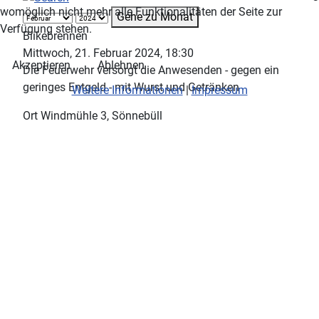
womöglich nicht mehr alle Funktionalitäten der Seite zur
Gehe zu Monat
Verfügung stehen.
Biikebrennen
Mittwoch, 21. Februar 2024, 18:30
Akzeptieren
Ablehnen
Die Feuerwehr versorgt die Anwesenden - gegen ein
geringes Entgeld - mit Wurst und Getränken
Weitere Informationen
|
Impressum
Ort
Windmühle 3, Sönnebüll