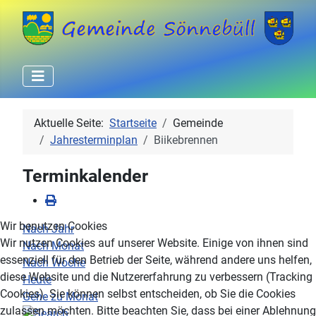
Aktuelle Seite:
Startseite
Gemeinde
Jahresterminplan
Biikebrennen
Terminkalender
Wir benutzen Cookies
Nach Jahr
Wir nutzen Cookies auf unserer Website. Einige von ihnen sind
Nach Monat
essenziell für den Betrieb der Seite, während andere uns helfen,
Nach Woche
diese Website und die Nutzererfahrung zu verbessern (Tracking
Heute
Cookies). Sie können selbst entscheiden, ob Sie die Cookies
Gehe zu Monat
zulassen möchten. Bitte beachten Sie, dass bei einer Ablehnung