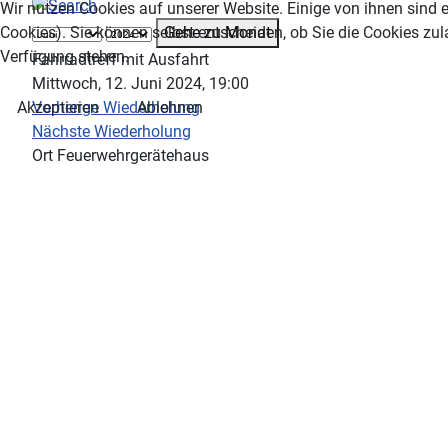
Wir nutzen Cookies auf unserer Website. Einige von ihnen sind e
Gehe zu Monat
Cookies). Sie können selbst entscheiden, ob Sie die Cookies zul
Verfügung stehen.
Fahrradtreff mit Ausfahrt
Mittwoch, 12. Juni 2024, 19:00
Vorherige Wiederholung
Akzeptieren
Ablehnen
Nächste Wiederholung
Ort
Feuerwehrgerätehaus