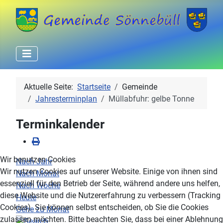
Aktuelle Seite:
Startseite
Gemeinde
Jahresterminplan
Müllabfuhr: gelbe Tonne
Terminkalender
Wir benutzen Cookies
Nach Jahr
Wir nutzen Cookies auf unserer Website. Einige von ihnen sind
Nach Monat
essenziell für den Betrieb der Seite, während andere uns helfen,
Nach Woche
diese Website und die Nutzererfahrung zu verbessern (Tracking
Heute
Cookies). Sie können selbst entscheiden, ob Sie die Cookies
Gehe zu Monat
zulassen möchten. Bitte beachten Sie, dass bei einer Ablehnung