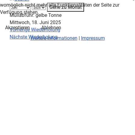
womöglich nicht mehr alle Funktionalitäten der Seite zur
Gehe zu Monat
Verfügung stehen.
Müllabfuhr: gelbe Tonne
Mittwoch, 18. Juni 2025
Akzeptieren
Ablehnen
Vorherige Wiederholung
Nächste Wiederholung
Weitere Informationen
|
Impressum