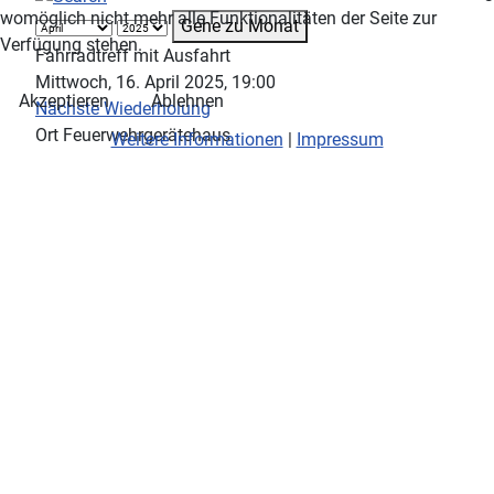
womöglich nicht mehr alle Funktionalitäten der Seite zur
Gehe zu Monat
Verfügung stehen.
Fahrradtreff mit Ausfahrt
Mittwoch, 16. April 2025, 19:00
Akzeptieren
Ablehnen
Nächste Wiederholung
Ort
Feuerwehrgerätehaus
Weitere Informationen
|
Impressum