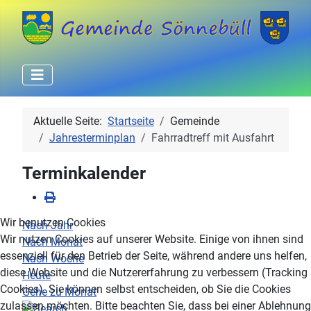
Aktuelle Seite:
Startseite
Gemeinde
Jahresterminplan
Fahrradtreff mit Ausfahrt
Terminkalender
Wir benutzen Cookies
Nach Jahr
Wir nutzen Cookies auf unserer Website. Einige von ihnen sind
Nach Monat
essenziell für den Betrieb der Seite, während andere uns helfen,
Nach Woche
diese Website und die Nutzererfahrung zu verbessern (Tracking
Heute
Cookies). Sie können selbst entscheiden, ob Sie die Cookies
Gehe zu Monat
zulassen möchten. Bitte beachten Sie, dass bei einer Ablehnung