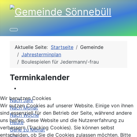
Aktuelle Seite:
Startseite
Gemeinde
Jahresterminplan
Boulespielen für Jedermann/-frau
Terminkalender
Wir benutzen Cookies
Nach Jahr
Wir nutzen Cookies auf unserer Website. Einige von ihnen
Nach Monat
sind essenziell für den Betrieb der Seite, während andere
Nach Woche
uns helfen, diese Website und die Nutzererfahrung zu
Heute
verbessern (Tracking Cookies). Sie können selbst
Gehe zu Monat
entscheiden, ob Sie die Cookies zulassen möchten. Bitte