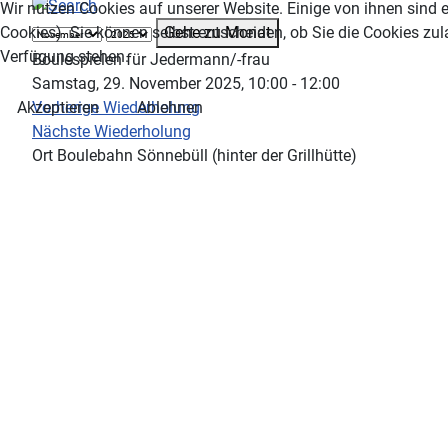
Wir nutzen Cookies auf unserer Website. Einige von ihnen sind e
Gehe zu Monat
Cookies). Sie können selbst entscheiden, ob Sie die Cookies zul
Verfügung stehen.
Boulespielen für Jedermann/-frau
Samstag, 29. November 2025, 10:00 - 12:00
Vorherige Wiederholung
Akzeptieren
Ablehnen
Nächste Wiederholung
Ort
Boulebahn Sönnebüll (hinter der Grillhütte)