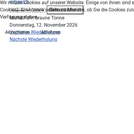
Wir nutzen Cookies auf unserer Website. Einige von ihnen sind e
Gehe zu Monat
Cookies). Sie können selbst entscheiden, ob Sie die Cookies zul
Verfügung stehen.
Müllabfuhr: braune Tonne
Donnerstag, 12. November 2026
Vorherige Wiederholung
Akzeptieren
Ablehnen
Nächste Wiederholung