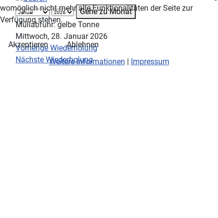
womöglich nicht mehr alle Funktionalitäten der Seite zur
Gehe zu Monat
Verfügung stehen.
Müllabfuhr: gelbe Tonne
Mittwoch, 28. Januar 2026
Akzeptieren
Ablehnen
Vorherige Wiederholung
Nächste Wiederholung
Weitere Informationen
|
Impressum