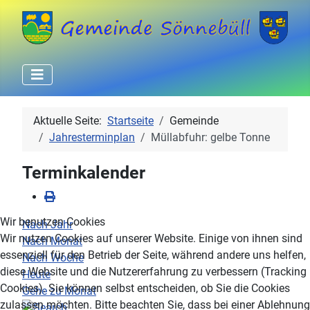
Aktuelle Seite:
Startseite
Gemeinde
Jahresterminplan
Müllabfuhr: gelbe Tonne
Terminkalender
Wir benutzen Cookies
Nach Jahr
Wir nutzen Cookies auf unserer Website. Einige von ihnen sind
Nach Monat
essenziell für den Betrieb der Seite, während andere uns helfen,
Nach Woche
diese Website und die Nutzererfahrung zu verbessern (Tracking
Heute
Cookies). Sie können selbst entscheiden, ob Sie die Cookies
Gehe zu Monat
zulassen möchten. Bitte beachten Sie, dass bei einer Ablehnung