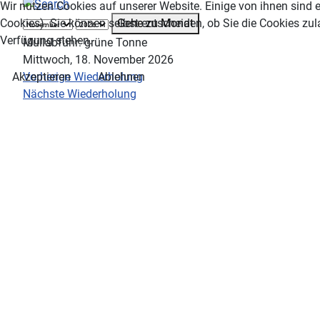
Wir nutzen Cookies auf unserer Website. Einige von ihnen sind e
Gehe zu Monat
Cookies). Sie können selbst entscheiden, ob Sie die Cookies zul
Verfügung stehen.
Müllabfuhr: grüne Tonne
Mittwoch, 18. November 2026
Vorherige Wiederholung
Akzeptieren
Ablehnen
Nächste Wiederholung