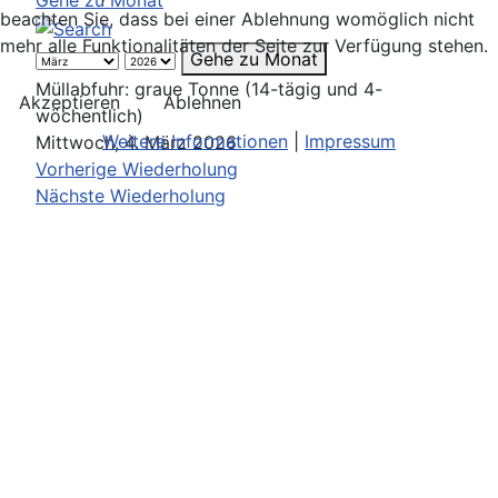
Gehe zu Monat
beachten Sie, dass bei einer Ablehnung womöglich nicht
mehr alle Funktionalitäten der Seite zur Verfügung stehen.
Gehe zu Monat
Müllabfuhr: graue Tonne (14-tägig und 4-
Akzeptieren
Ablehnen
wöchentlich)
Weitere Informationen
|
Impressum
Mittwoch, 4. März 2026
Vorherige Wiederholung
Nächste Wiederholung