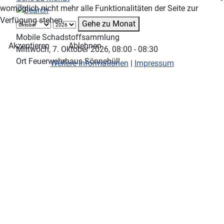
womöglich nicht mehr alle Funktionalitäten der Seite zur
Verfügung stehen.
Gehe zu Monat
Mobile Schadstoffsammlung
Akzeptieren
Ablehnen
Mittwoch, 7. Oktober 2026, 08:00 - 08:30
Ort
Feuerwehrhaus Sönnebüll
Weitere Informationen
|
Impressum