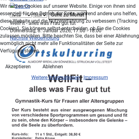
Wir nutzen Cookies auf unserer Website. Einige von ihnen sind
essenziell für den Betrieb der Seite, während andere uns helfen,
Gehe zu Monat
diese Website und die Nutzererfahrung zu verbessern (Tracking
WellFit - alles was Frau gut tut
Cookies). Sie können selbst entscheiden, ob Sie die Cookies
Donnerstag, 8. Januar 2026, 17:00 - 18:00
zulassen möchten. Bitte beachten Sie, dass bei einer Ablehnung
Nächste Wiederholung
womöglich nicht mehr alle Funktionalitäten der Seite zur
Verfügung stehen.
Akzeptieren
Ablehnen
Weitere Informationen
|
Impressum