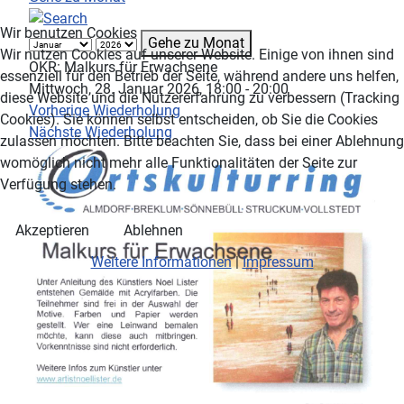
Wir benutzen Cookies
Gehe zu Monat
Wir nutzen Cookies auf unserer Website. Einige von ihnen sind
OKR: Malkurs für Erwachsene
essenziell für den Betrieb der Seite, während andere uns helfen,
Mittwoch, 28. Januar 2026, 18:00 - 20:00
diese Website und die Nutzererfahrung zu verbessern (Tracking
Vorherige Wiederholung
Cookies). Sie können selbst entscheiden, ob Sie die Cookies
Nächste Wiederholung
zulassen möchten. Bitte beachten Sie, dass bei einer Ablehnung
womöglich nicht mehr alle Funktionalitäten der Seite zur
Verfügung stehen.
Akzeptieren
Ablehnen
Weitere Informationen
|
Impressum