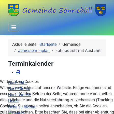
Aktuelle Seite:
Startseite
Gemeinde
Jahresterminplan
Fahrradtreff mit Ausfahrt
Terminkalender
Wir benutzen Cookies
Nach Jahr
Wir nutzen Cookies auf unserer Website. Einige von ihnen sind
Nach Monat
essenziell für den Betrieb der Seite, während andere uns helfen,
Nach Woche
diese Website und die Nutzererfahrung zu verbessern (Tracking
Heute
Cookies). Sie können selbst entscheiden, ob Sie die Cookies
Gehe zu Monat
zulassen möchten. Bitte beachten Sie, dass bei einer Ablehnung