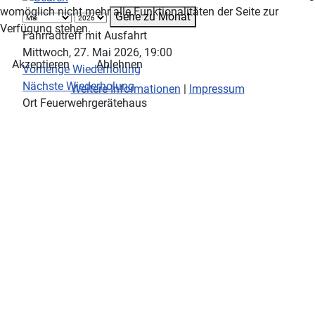
womöglich nicht mehr alle Funktionalitäten der Seite zur
Gehe zu Monat
Verfügung stehen.
Fahrradtreff mit Ausfahrt
Mittwoch, 27. Mai 2026, 19:00
Akzeptieren
Ablehnen
Vorherige Wiederholung
Nächste Wiederholung
Weitere Informationen
|
Impressum
Ort
Feuerwehrgerätehaus