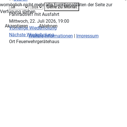
womöglich nicht mehr alle Funktionalitäten der Seite zur
Gehe zu Monat
Verfügung stehen.
Fahrradtreff mit Ausfahrt
Mittwoch, 22. Juli 2026, 19:00
Akzeptieren
Ablehnen
Vorherige Wiederholung
Nächste Wiederholung
Weitere Informationen
|
Impressum
Ort
Feuerwehrgerätehaus