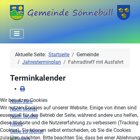
Aktuelle Seite:
Startseite
Gemeinde
Jahresterminplan
Fahrradtreff mit Ausfahrt
Terminkalender
Wir benutzen Cookies
Nach Jahr
Wir nutzen Cookies auf unserer Website. Einige von ihnen sind
Nach Monat
essenziell für den Betrieb der Seite, während andere uns helfen,
Nach Woche
diese Website und die Nutzererfahrung zu verbessern (Tracking
Heute
Cookies). Sie können selbst entscheiden, ob Sie die Cookies
Gehe zu Monat
zulassen möchten. Bitte beachten Sie, dass bei einer Ablehnung