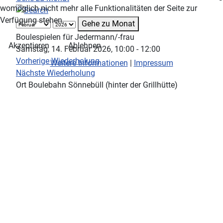
womöglich nicht mehr alle Funktionalitäten der Seite zur
Verfügung stehen.
Gehe zu Monat
Boulespielen für Jedermann/-frau
Akzeptieren
Ablehnen
Samstag, 14. Februar 2026, 10:00 - 12:00
Vorherige Wiederholung
Weitere Informationen
|
Impressum
Nächste Wiederholung
Ort
Boulebahn Sönnebüll (hinter der Grillhütte)