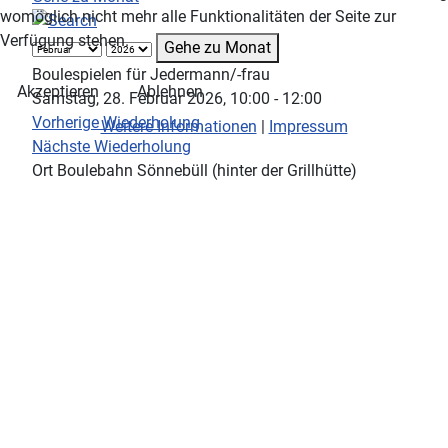
womöglich nicht mehr alle Funktionalitäten der Seite zur
Verfügung stehen.
Gehe zu Monat
Boulespielen für Jedermann/-frau
Akzeptieren
Ablehnen
Samstag, 28. Februar 2026, 10:00 - 12:00
Vorherige Wiederholung
Weitere Informationen
|
Impressum
Nächste Wiederholung
Ort
Boulebahn Sönnebüll (hinter der Grillhütte)