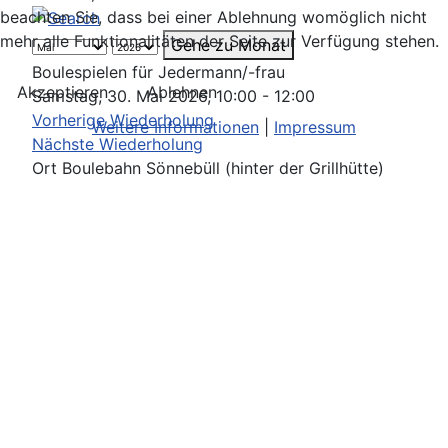
beachten Sie, dass bei einer Ablehnung womöglich nicht
mehr alle Funktionalitäten der Seite zur Verfügung stehen.
Gehe zu Monat
Boulespielen für Jedermann/-frau
Akzeptieren
Ablehnen
Samstag, 30. Mai 2026, 10:00 - 12:00
Vorherige Wiederholung
Weitere Informationen
|
Impressum
Nächste Wiederholung
Ort
Boulebahn Sönnebüll (hinter der Grillhütte)