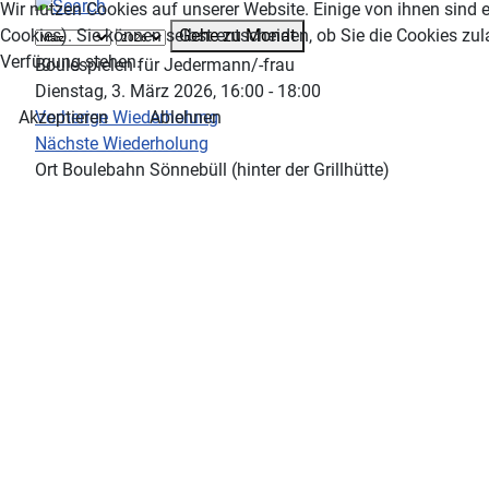
Wir nutzen Cookies auf unserer Website. Einige von ihnen sind e
Gehe zu Monat
Cookies). Sie können selbst entscheiden, ob Sie die Cookies zul
Verfügung stehen.
Boulespielen für Jedermann/-frau
Dienstag, 3. März 2026, 16:00 - 18:00
Vorherige Wiederholung
Akzeptieren
Ablehnen
Nächste Wiederholung
Ort
Boulebahn Sönnebüll (hinter der Grillhütte)