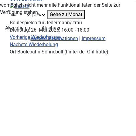
womöglich nicht mehr alle Funktionalitäten der Seite zur
Verfügung stehen.
Gehe zu Monat
Boulespielen für Jedermann/-frau
Akzeptieren
Ablehnen
Dienstag, 26. Mai 2026, 16:00 - 18:00
Vorherige Wiederholung
Weitere Informationen
|
Impressum
Nächste Wiederholung
Ort
Boulebahn Sönnebüll (hinter der Grillhütte)