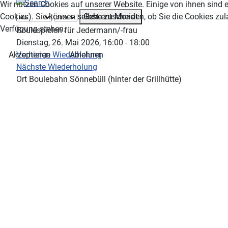
Wir nutzen Cookies auf unserer Website. Einige von ihnen sind e
Gehe zu Monat
Cookies). Sie können selbst entscheiden, ob Sie die Cookies zul
Verfügung stehen.
Boulespielen für Jedermann/-frau
Dienstag, 26. Mai 2026, 16:00 - 18:00
Vorherige Wiederholung
Akzeptieren
Ablehnen
Nächste Wiederholung
Ort
Boulebahn Sönnebüll (hinter der Grillhütte)