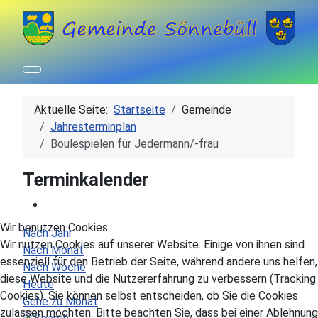
Aktuelle Seite:
Startseite
Gemeinde
Jahresterminplan
Boulespielen für Jedermann/-frau
Terminkalender
Wir benutzen Cookies
Nach Jahr
Wir nutzen Cookies auf unserer Website. Einige von ihnen sind
Nach Monat
essenziell für den Betrieb der Seite, während andere uns helfen,
Nach Woche
diese Website und die Nutzererfahrung zu verbessern (Tracking
Heute
Cookies). Sie können selbst entscheiden, ob Sie die Cookies
Gehe zu Monat
zulassen möchten. Bitte beachten Sie, dass bei einer Ablehnung