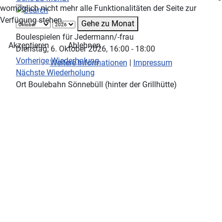
womöglich nicht mehr alle Funktionalitäten der Seite zur
Verfügung stehen.
Gehe zu Monat
Boulespielen für Jedermann/-frau
Akzeptieren
Ablehnen
Dienstag, 6. Oktober 2026, 16:00 - 18:00
Vorherige Wiederholung
Weitere Informationen
|
Impressum
Nächste Wiederholung
Ort
Boulebahn Sönnebüll (hinter der Grillhütte)