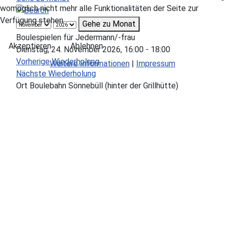
womöglich nicht mehr alle Funktionalitäten der Seite zur
Verfügung stehen.
Gehe zu Monat
Boulespielen für Jedermann/-frau
Akzeptieren
Ablehnen
Dienstag, 24. November 2026, 16:00 - 18:00
Vorherige Wiederholung
Weitere Informationen
|
Impressum
Nächste Wiederholung
Ort
Boulebahn Sönnebüll (hinter der Grillhütte)