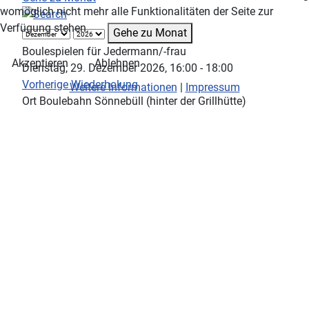
womöglich nicht mehr alle Funktionalitäten der Seite zur
Verfügung stehen.
Gehe zu Monat
Boulespielen für Jedermann/-frau
Akzeptieren
Ablehnen
Dienstag, 29. Dezember 2026, 16:00 - 18:00
Vorherige Wiederholung
Weitere Informationen
|
Impressum
Ort
Boulebahn Sönnebüll (hinter der Grillhütte)