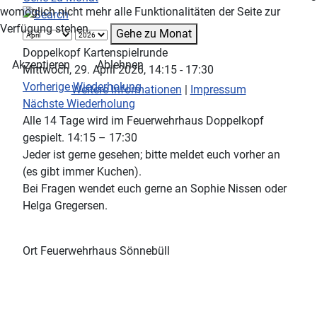
womöglich nicht mehr alle Funktionalitäten der Seite zur
Verfügung stehen.
Gehe zu Monat
Doppelkopf Kartenspielrunde
Akzeptieren
Ablehnen
Mittwoch, 29. April 2026, 14:15 - 17:30
Vorherige Wiederholung
Weitere Informationen
|
Impressum
Nächste Wiederholung
Alle 14 Tage wird im Feuerwehrhaus Doppelkopf
gespielt. 14:15 – 17:30
Jeder ist gerne gesehen; bitte meldet euch vorher an
(es gibt immer Kuchen).
Bei Fragen wendet euch gerne an Sophie Nissen oder
Helga Gregersen.
Ort
Feuerwehrhaus Sönnebüll