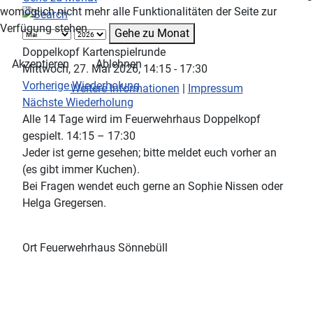
womöglich nicht mehr alle Funktionalitäten der Seite zur
Verfügung stehen.
Gehe zu Monat
Doppelkopf Kartenspielrunde
Akzeptieren
Ablehnen
Mittwoch, 27. Mai 2026, 14:15 - 17:30
Vorherige Wiederholung
Weitere Informationen
|
Impressum
Nächste Wiederholung
Alle 14 Tage wird im Feuerwehrhaus Doppelkopf
gespielt. 14:15 – 17:30
Jeder ist gerne gesehen; bitte meldet euch vorher an
(es gibt immer Kuchen).
Bei Fragen wendet euch gerne an Sophie Nissen oder
Helga Gregersen.
Ort
Feuerwehrhaus Sönnebüll