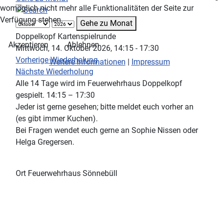
womöglich nicht mehr alle Funktionalitäten der Seite zur
Verfügung stehen.
Gehe zu Monat
Doppelkopf Kartenspielrunde
Akzeptieren
Ablehnen
Mittwoch, 14. Oktober 2026, 14:15 - 17:30
Vorherige Wiederholung
Weitere Informationen
|
Impressum
Nächste Wiederholung
Alle 14 Tage wird im Feuerwehrhaus Doppelkopf
gespielt. 14:15 – 17:30
Jeder ist gerne gesehen; bitte meldet euch vorher an
(es gibt immer Kuchen).
Bei Fragen wendet euch gerne an Sophie Nissen oder
Helga Gregersen.
Ort
Feuerwehrhaus Sönnebüll