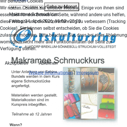
Wir benutzen Cookies
Gehe zu Monat
Wir nutzen Cookies auf unserer Website. Einige von ihnen sind
Makramee Schmuckkurs
essenziell für den Betrieb der Seite, während andere uns helfen,
Freitag, 24. April 2026, 18:00 - 20:00
diese Website und die Nutzererfahrung zu verbessern (Tracking
Cookies). Sie können selbst entscheiden, ob Sie die Cookies
zulassen möchten. Bitte beachten Sie, dass bei einer Ablehnung
womöglich nicht mehr alle Funktionalitäten der Seite zur
Verfügung stehen.
Akzeptieren
Ablehnen
Weitere Informationen
|
Impressum