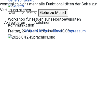
Gehe zu Monat
womöglich nicht mehr alle Funktionalitäten der Seite zur
Verfügung stehen.
Gehe zu Monat
Workshop für Frauen zur selbstbewussten
Akzeptieren
Ablehnen
Kommunikation
Weitere Informationen
|
Impressum
Freitag, 24. April 2026, 14:00 - 18:00