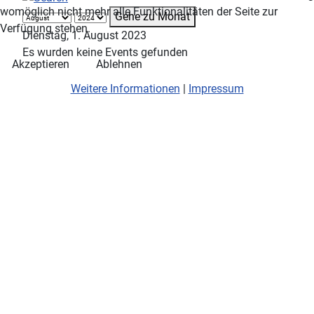
womöglich nicht mehr alle Funktionalitäten der Seite zur
Gehe zu Monat
Verfügung stehen.
Dienstag, 1. August 2023
Es wurden keine Events gefunden
Akzeptieren
Ablehnen
Weitere Informationen
|
Impressum