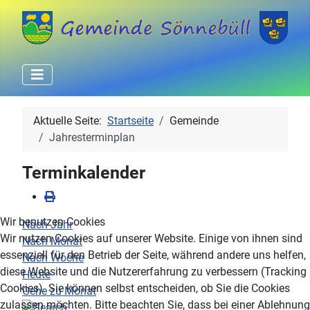
Aktuelle Seite:
Startseite
Gemeinde
Jahresterminplan
Terminkalender
Wir benutzen Cookies
Nach Jahr
Wir nutzen Cookies auf unserer Website. Einige von ihnen sind
Nach Monat
essenziell für den Betrieb der Seite, während andere uns helfen,
Nach Woche
diese Website und die Nutzererfahrung zu verbessern (Tracking
Heute
Cookies). Sie können selbst entscheiden, ob Sie die Cookies
Gehe zu Monat
zulassen möchten. Bitte beachten Sie, dass bei einer Ablehnung